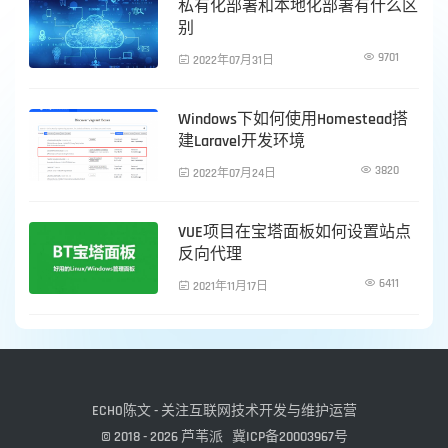
私有化部署和本地化部署有什么区
服务器运维
别

9701

2022年07月31日
Windows下如何使用Homestead搭
服务器运维
建Laravel开发环境

3820

2022年07月24日
VUE项目在宝塔面板如何设置站点
服务器运维
反向代理

6411

2021年11月17日
ECHO陈文 - 关注互联网技术开发与维护运营
© 2018 - 2026
芦苇派
冀ICP备20003967号