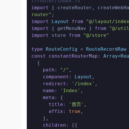
//router/index.ts
import
 { createRouter, createWebH
router"
import
Layout
from
"@/layout/inde
import
 { getMenuNav } 
from
"@/uti
import
 store 
from
"@/store"
type
RouteConfig
 = 
RouteRecordRaw
const
constantRouterMap
: 
Array
<
Ro
  {

path
: 
"/"
,

component
: 
Layout
,

redirect
: 
'/index'
,

name
: 
'Index'
,

meta
: {

title
: 
'首页'
,

affix
: 
true
,

    },

children
: [{
