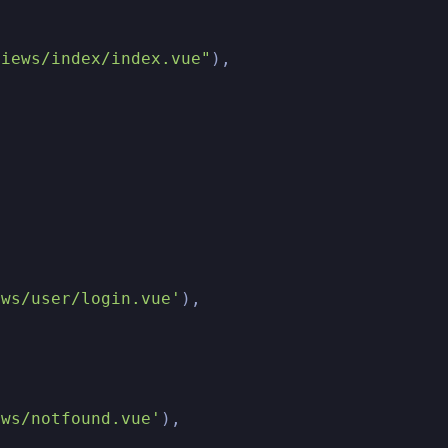
views/index/index.vue"
),

ews/user/login.vue'
),

ews/notfound.vue'
),
