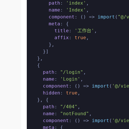
path
: 
'index'
,

name
: 
'Index'
,

component
: 
() =>
import
(
"@/
meta
: {

title
: 
'工作台'
,

affix
: 
true
,

      },

    }]

  },

  {

path
: 
"/login"
,

name
: 
'Login'
,

component
: 
() =>
import
(
'@/vi
hidden
: 
true
,

  }, {

path
: 
"/404"
,

name
: 
"notFound"
,

component
: 
() =>
import
(
'@/vi
meta
: {
