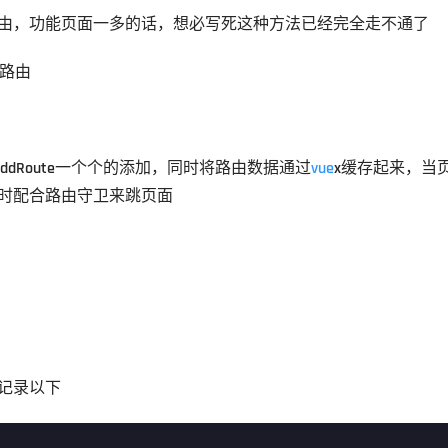
由，功能页面一多的话，想必写死这种方法已经完全走不通了
加路由
addRoute一个个的添加，同时将路由数据通过
vue
x缓存起来，当
时配合路由守卫来跳页面
记录以下