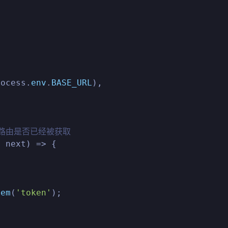
rocess.
env
.
BASE_URL
),

态路由是否已经被获取
, next) => {

tem
(
'token'
);
