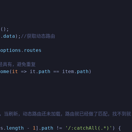
v
();

s.
data
);
//获取动态路由
.
options
.
routes


已经具有，避免重复
some
(
it
 =>
 it.
path
 == item.
path
)

由，当刷新，动态路由还未加载，路由就已经做了匹配，找不到就
es.
length
 - 
1
].
path
 != 
'/:catchAll(.*)'
) {
