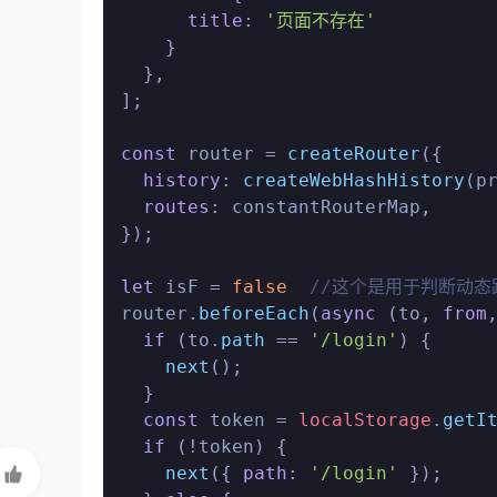
title
: 
'页面不存在'
    }

  },

];

const
 router = 
createRouter
({

history
: 
createWebHashHistory
(p
routes
: constantRouterMap,

});

let
 isF = 
false
//这个是用于判断动
router.
beforeEach
(
async
 (to, 
from
if
 (to.
path
 == 
'/login'
) {

next
();

  }

const
 token = 
localStorage
.
getI
if
 (!token) {

next
({ 
path
: 
'/login'
 });

