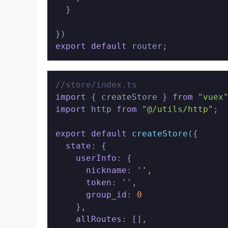
  }

export
default
//store/index.ts
import
 { createStore } 
from
"vuex
import
 http 
from
"@/utils/http"
;

export
default
createStore
({

state
: {

userInfo
: {

nickname
: 
''
,

token
: 
''
,

group_id
: 
0
    },

allRoutes
: [],
