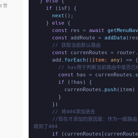
  } 
else
 {

2
赞
if
 (isF) {

next
();

    } 
else
 {

const
 res = 
await
getMenuNa
const
 addRoute = 
addData
(re
// 获取当前默认路由
const
 currenRoutes = router
      add.
forEach
(
(
item: 
any
) =>
 {
// has用于判断当前路由中是否
const
 has = currenRoutes.
if
 (!has) {

          currenRoutes.
push
(item)

        }

      })

// 将404添加进去
//现在才添加的原因是：作为一级路
跳到了404
if
 (currenRoutes[currenRout