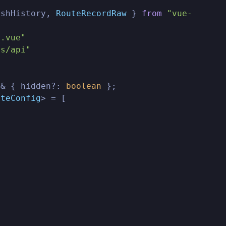
ashHistory, 
RouteRecordRaw
 } 
from
"vue-
x.vue"
ls/api"
 & { hidden?: 
boolean
uteConfig
> = [
