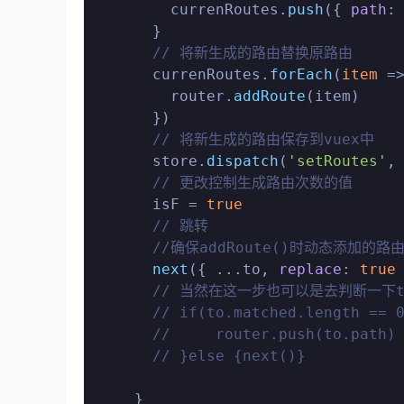
        currenRoutes.
push
({ 
path
:
      }

// 将新生成的路由替换原路由
      currenRoutes.
forEach
(
item
 =
        router.
addRoute
(item)

      })

// 将新生成的路由保存到vuex中
      store.
dispatch
(
'setRoutes'
, 
// 更改控制生成路由次数的值
      isF = 
true
// 跳转
//确保addRoute()时动态添加
next
({ ...to, 
replace
: 
true
 
// 当然在这一步也可以是去判断一下to
// if(to.matched.length == 
//     router.push(to.path)
// }else {next()}
    }
