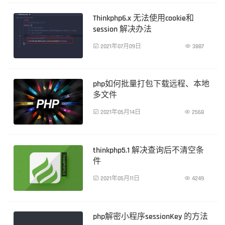
Thinkphp6.x 无法使用cookie和
session 解决办法

2021年07月09日

3887
PHP技术
php如何批量打包下载远程、本地
多文件

2021年05月14日

2568
PHP技术
thinkphp5.1 解决查询后不清空条
件

2021年05月11日

4249
PHP技术
php解密小程序sessionKey 的方法