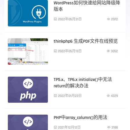
WordPress如何快速给网站降级降
版本

2022年05月31日

2972
PHP技术
thinkphp6 生成PDF文件在线预览

2022年05月13日

3052
PHP技术
TP5.x、TP6.x initialize()中无法
return的解决办法

2022年01月22日

4329
PHP技术
PHP中array_column()的用法

2021年12月12日

3188