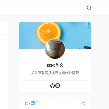

的
ECHO陈文
关注互联网技术开发与维护运营
过
π
• 热门
