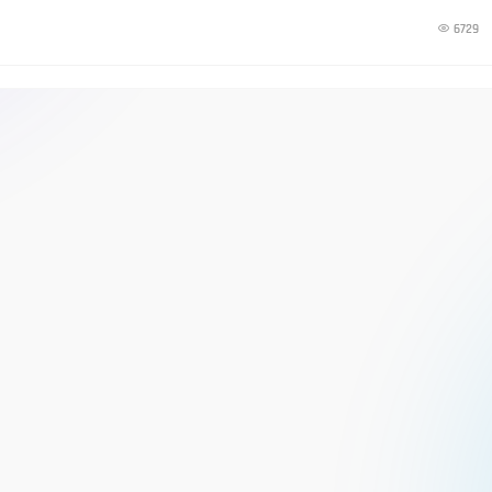

6729