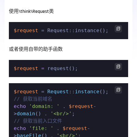
使用\think\Request类

$request
 = Request::instance();
或者使用自带的助手函数

$request
=
 request();

$request
 = 
Request
::
instance
// 获取当前域名
echo
'domain: '
 . 
$request
-
>
domain
() . 
'<br/>'
// 获取当前入口文件
echo
'file: '
 . 
$request
-
>
baseFile
() . 
'<br/>'