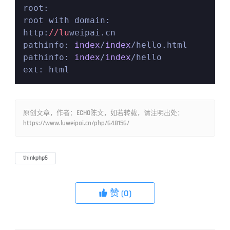
root:

root with domain: 
http:
//lu
weipai.cn

pathinfo: 
index
/
index
/hello.html

pathinfo: 
index
/
index
/hello

ext: html
原创文章，作者：ECHO陈文，如若转载，请注明出处：
https://www.luweipai.cn/php/648156/
thinkphp5
赞
(0)
