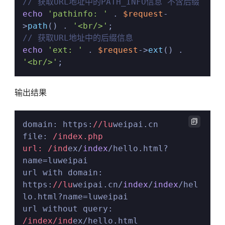
// 获取URL地址中的PATH_INFO信息 不含后缀
echo
'pathinfo: '
 . 
$request
-
>
path
() . 
'<br/>'
// 获取URL地址中的后缀信息
echo
'ext: '
 . 
$request
->
ext
() . 
'<br/>'
;
输出结果

domain: https:
//lu
weipai.cn

file: 
/index.php

url: /ind
ex/
index
/hello.html?
name=luweipai

url with domain: 
https:
//lu
weipai.cn/
index
/
index
/hel
lo.html?name=luweipai

url without query: 
/index/ind
ex/hello.html
