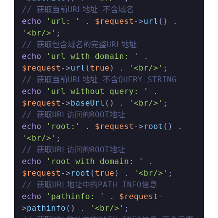
// 获取当前URL地址 不含域名
echo
'url: '
 . 
$request
->
url
() . 
'<br/>'
// 获取包含域名的完整URL地址
echo
'url with domain: '
 . 
$request
->
url
(
true
) . 
'<br/>'
// 获取当前URL地址 不含QUERY_STRING
echo
'url without query: '
 . 
$request
->
baseUrl
() . 
'<br/>'
// 获取URL访问的ROOT地址
echo
'root:'
 . 
$request
->
root
() . 
'<br/>'
// 获取URL访问的ROOT地址
echo
'root with domain: '
 . 
$request
->
root
(
true
) . 
'<br/>'
// 获取URL地址中的PATH_INFO信息
echo
'pathinfo: '
 . 
$request
-
>
pathinfo
() . 
'<br/>'