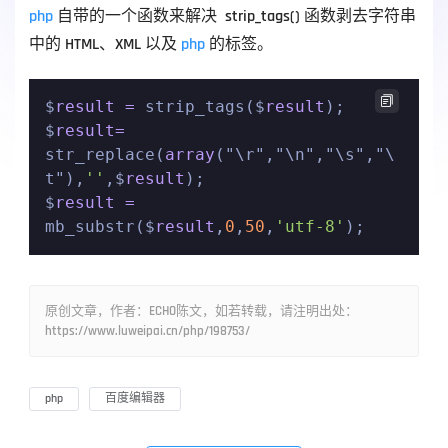
php
 自带的一个函数来解决  strip_tags() 函数剥去字符串
中的 HTML、XML 以及 
php
 的标签。 

$
result
=
 strip_tags($
result
);

$
result
=
str_replace(
array
("\r","\n","\s","\
t"),
''
,$
result
);

$
result
=
mb_substr($
result
,
0
,
50
,
'utf-8'
);
原创文章，作者：ECHO陈文，如若转载，请注明出处：
https://www.luweipai.cn/php/198753/
php
百度编辑器