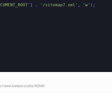
OCUMENT_ROOT'
] . 
'/sitemap7.xml'
, 
'w'
);

uweipai.cn/php/162548/