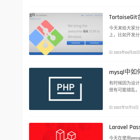
Tortoise
PHP技术
今天来给大家分享T
上，比如开发分支 d

2023年04月20日
mysql中
PHP技术
有时候因为设计
很有可能错乱，

2022年12月13日
Laravel 
PHP技术
今天在使用pass