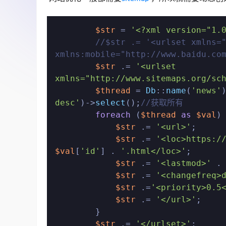
$str
 = 
'<?xml version="1.
//$str .= '<urlset xmlns="
xmlns:mobile="http://www.baidu.co
$str
 .= 
'<urlset 
xmlns="http://www.sitemaps.org/sc
$thread
 = 
Db
::
name
(
'news'
desc'
)->
select
();
//获取所有
foreach
 (
$thread
as
$val
) 
$str
 .= 
'<url>'
;

$str
 .= 
'<loc>https:/
$val
[
'id'
] . 
'.html</loc>'
;

$str
 .= 
'<lastmod>'
 .
$str
 .= 
'<changefreq>
$str
 .=
'<priority>0.5
$str
 .= 
'</url>'
;

        }

$str
 .= 
'</urlset>'
;
