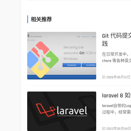
相关推荐
Git 代码提
PHP技术
践
在日常开发中，你
chore 等各种

2026年05月12日
larave
PHP技术
laravel自
过程中，经常需
封装一些日志功

2023年05月04日