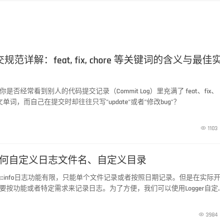
交规范详解：feat, fix, chore 等关键词的含义与最佳
是否经常看到别人的代码提交记录（Commit Log）里充满了 feat、fix、
英文单词，而自己在提交时却往往只写"update"或者"修改bug"？

1103
l 8 如何自定义日志文件名、自定义目录
带的Log::info日志功能有限，只能单个文件记录或者按照日期记录。但是在实际
要按功能或者特定需求来记录日志。为了方便，我们可以使用Logger自定
能。

3984