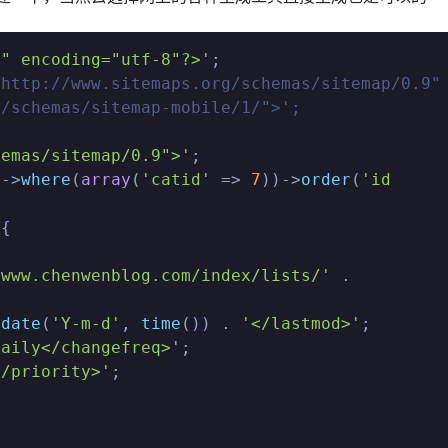
0" encoding="utf-8"?>'
;

http://www.sitemaps.org/schemas/sitemap/0.9" 
m/schemas/sitemap-mobile/1/">';
hemas/sitemap/0.9">'
;

)->
where
(
array
(
'catid'
 => 
7
))->
order
(
'id 
{

/www.chenwenblog.com/index/lists/'
 . 
 
date
(
'Y-m-d'
, 
time
()) . 
'</lastmod>'
;

daily</changefreq>'
;

</priority>'
;
