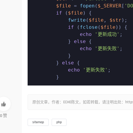
$file
 = 
fopen
(
$_SERVER
[
'D
if
 (
$file
) {

fwrite
(
$file
, 
$str
);

if
 (
fclose
(
$file
)) {

echo
'更新成功'
;

            } 
else
 {

echo
'更新失败'
;

            }

        } 
else
 {

echo
'更新失败'
;

        }
原创文章，作者：ECHO陈文，如若转载，请注明出处：https://www.l

0
赞
sitemap
php