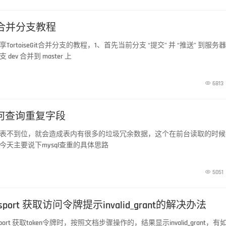
Git合并分支教程
ortoiseGit合并分支的教程，1、首先当前分支 “提交” 并 “推送” 到服务器
ev 合并到 master 上

6813
如何查询重复字段
表不到位，就会造成表内有很多的垃圾冗余数据，这个在前台读取的时候
今天主要说下mysql查重的具体思路

5051
Passport 获取访问令牌提示invalid_grant的解决办法
port 获取token令牌时，按照文档步骤操作的，结果显示invalid_grant，有