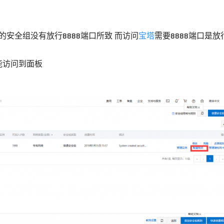
安全组没有放行8888端口所致 而访问
宝塔
需要8888端口是放
能访问到面板