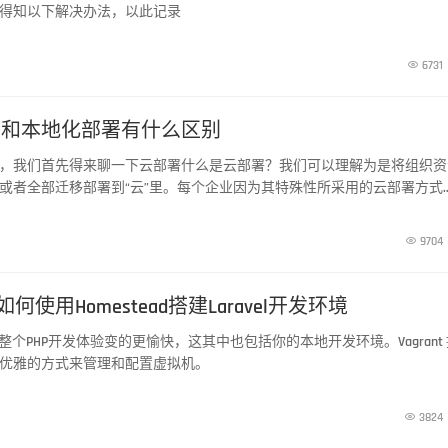
得知以下解决办法，以此记录

6731
署和本地化部署有什么区别
，我们首先得来聊一下云部署什么是云部署？我们可以理解为是将组织资
或者全部迁移部署到“云”里。每个企业因为其特殊性所采用的云部署方式
部署有三种类型，分别是私有云、公共云和混合云。

9704
下如何使用Homestead搭建Laravel开发环境
力于让整个PHP开发体验变的更愉快，这其中也包括你的本地开发环境。Vagrant
优雅的方式来管理和配置虚拟机。

3824