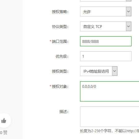

0
赞