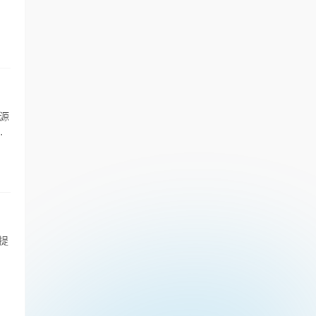
源
也
 提