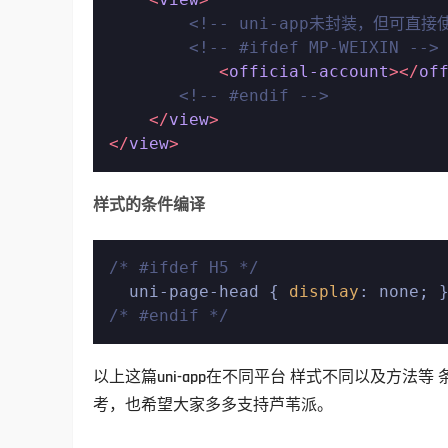
<!-- uni-app未封装，但可直接使
<!-- #ifdef MP-WEIXIN -->
<
official-account
>
</
of
<!-- #endif -->
</
view
>
</
view
>
样式的条件编译
/* #ifdef H5 */

  uni-page-head { 
display
/* #endif */
以上这篇uni-app在不同平台 样式不同以及方
考，也希望大家多多支持芦苇派。