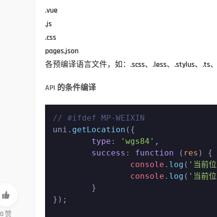
.vue
.js
.css
pages.json
各预编译语言文件，如：.scss、.less、.stylus、.ts、.
API 的条件编译
// #ifdef MP-WEIXIN

uni.
getLocation
({

type
: 
'wgs84'
,

success
: 
function
 (
res
) {

console
.
log
(
'当前
console
.
log
(
'当前
	}


});

0
赞