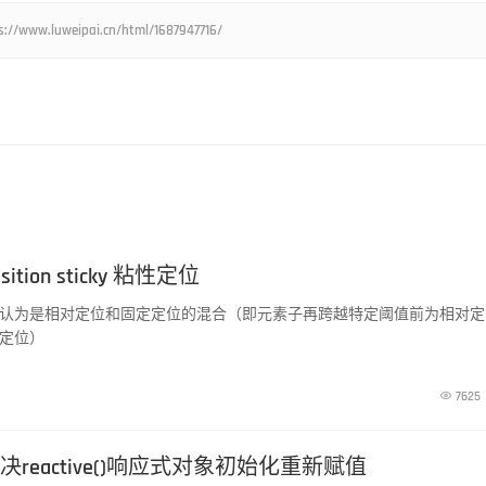
eipai.cn/html/1687947716/
tion sticky 粘性定位
认为是相对定位和固定定位的混合（即元素子再跨越特定阈值前为相对定
定位）

7625
解决reactive()响应式对象初始化重新赋值