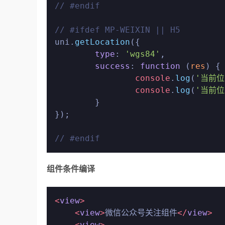
// #endif
// #ifdef MP-WEIXIN || H5

uni.
getLocation
({

type
: 
'wgs84'
,

success
: 
function
 (
res
) {

console
.
log
(
'当前
console
.
log
(
'当前
	}

});

// #endif
组件条件编译
<
view
>
<
view
>
微信公众号关注组件
</
view
>
<
view
>