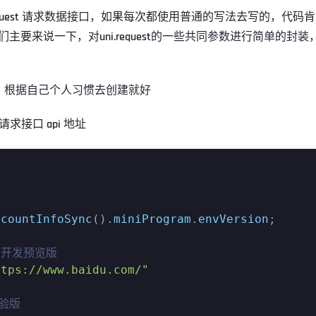
uest 请求数据接口，如果每次都使用普通的写法去写的，代码
们主要来说一下，
对uni.request的一些共同参数进行简单的封装
目录，根据自己个人习惯去创建就好
置请求接口 api 地址
ccountInfoSync
().
miniProgram
.
envVersion
;

/开发预览版
ttps://www.baidu.com/"
体验版