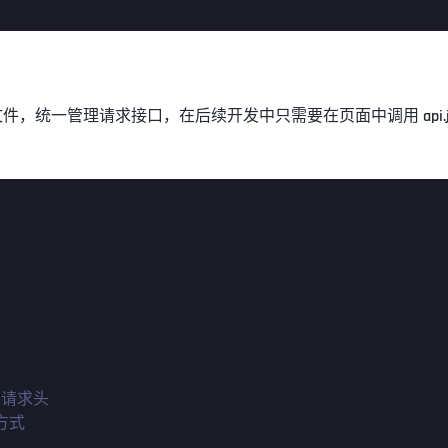
文件，
统一管理请求接口，在后续开发中只需要在页面中调用 api.j
'
/请求头
方式