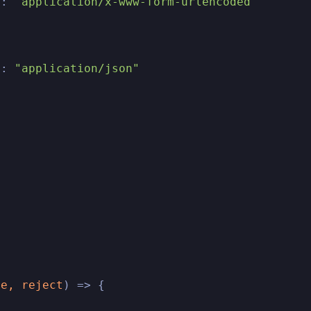
'
: 
"application/x-www-form-urlencoded"
'
: 
"application/json"
ve, reject
) =>
 {
