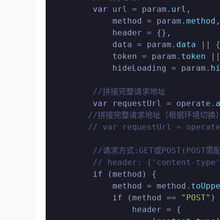
var
 url = param.
url
,

            method = param.
method
,
            header = {},

            data = param.
data
 || {
            token = param.
token
 |
            hideLoading = param.
h
//拼接完整请求地址
var
 requestUrl = operate.
//拼接完整请求地址（根据环境切换
// var requestUrl = operat
//请求方式:GET或POST(POST需
// header: {'content-type
if
 (method) {

            method = method.
toUpp
if
 (method == 
"POST"
) 
                header = {
