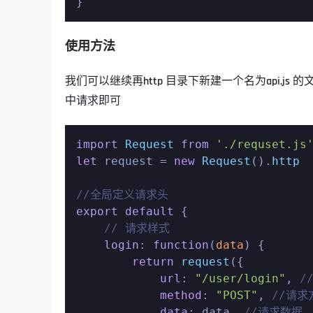
}
使用方法
我们可以继续再http 目录下新建一个名为api.js 的
中请求即可
import
Request
from
'./requset.js
let
 request = 
new
Request
().
http
//全局定义请求头
export
default
 {

// 请求样式
login
: 
function
(
data
) {

return
request
({

url
: 
"/user/login"
, 
/
method
: 
"POST"
, 
//请求
data
: data, 
//请求数据