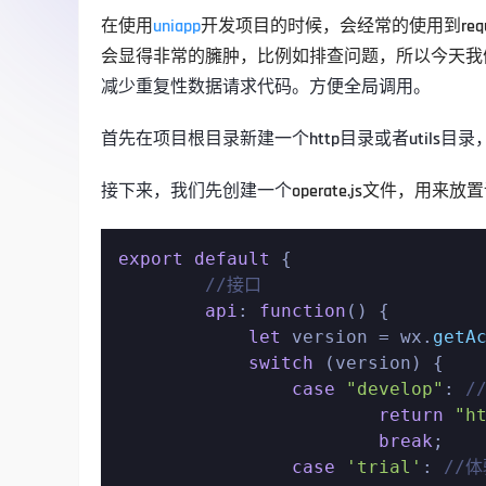
在使用
uniapp
开发项目的时候，会经常的使用到req
会显得非常的臃肿，比例如排查问题，所以今天我
减少重复性数据请求代码。方便全局调用。
首先在项目根目录新建一个http目录或者utils
接下来，我们先创建一个
operate.js文件，用来放
export
default
 {

//接口
api
: 
function
(
) {

let
 version = wx.
getA
switch
 (version) {

case
"develop"
: 
/
return
"h
break
;

case
'trial'
: 
//