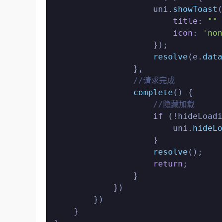
                    uni.
showToast
(
title
: 
""
icon
: 
'no
                    });

resolve
(e.
dat
                },

//请求完成
complete
(
) {

//隐藏加载
if
 (!hideLoadi
                        uni.
hideL
                    }

resolve
();

return
;

                }

            })

        })

    }
