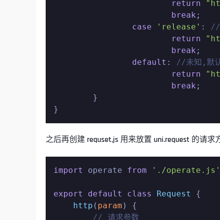
return
"h
break
;

case
'release'
: 
/
return
"h
break
;

default
: 
//未知,默
return
"h
break
;

	}

}
之后再创建 requset.js 用来放置 uni.reque
import
 operate 
from
'./operate.js
export
default
class
Request
 {

http
(
param
) {

// 请求参数