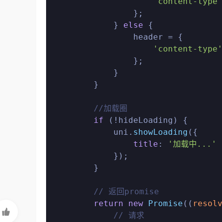
'content-type
                };

            } 
else
 {

                header = {

'content-type
                };

            }

        }

//加载圈
if
 (!hideLoading) {

            uni.
showLoading
({

title
: 
'加载中...'
            });

        }

// 返回promise
return
new
Promise
(
(
resol

// 请求