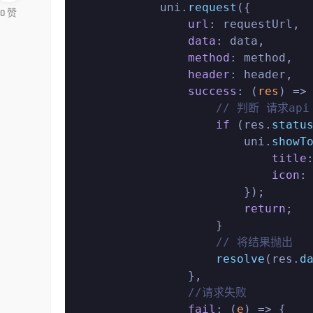
            uni.
request
({

0
赞
url
: requestUrl,

data
: data,

method
: method,

header
: header,

success
: 
(
res
) =>
 
// 判断 请求ap
if
 (res.
statu
                        uni.
showT
title
icon
:
                        });

return
;

                    }

// 将结果抛出
resolve
(res.
d
                },

//请求失败
fail
: 
(
e
) =>
 {
