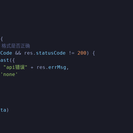
{

i 格式是否正确
sCode
 && res.
statusCode
 != 
200
) {

oast
({

: 
"api错误"
 + res.
errMsg
,

 
'none'
ata
)
