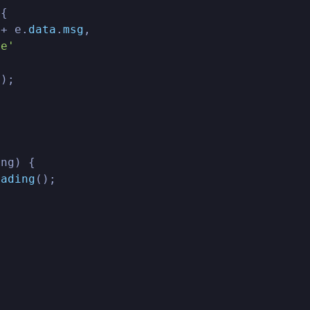
{

 + e.
data
.
msg
,

ne'
a
);

ng) {

oading
();
