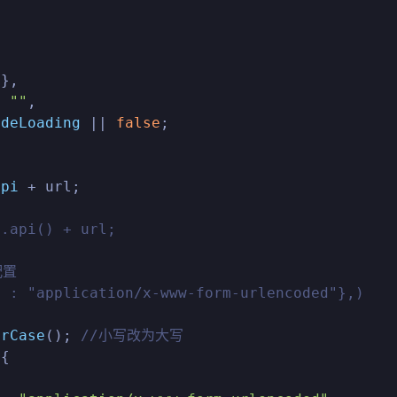


},

| 
""
,

ideLoading
 || 
false
;

api
 + url;

）
e.api() + url;
配置
' : "application/x-www-form-urlencoded"},)
erCase
(); 
//小写改为大写
{
