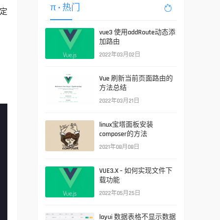
π
• 热门

肯定
，
vue3 使用addRoute动态添
加路由
2022年03月02日
Vue 刷新当前页面路由的
方法总结
2022年03月21日
linux宝塔面板安装
composer的方法
2021年08月08日
VUE3.X – 如何实现文件下
载功能
2022年05月25日
layui 数据表格不显示数据