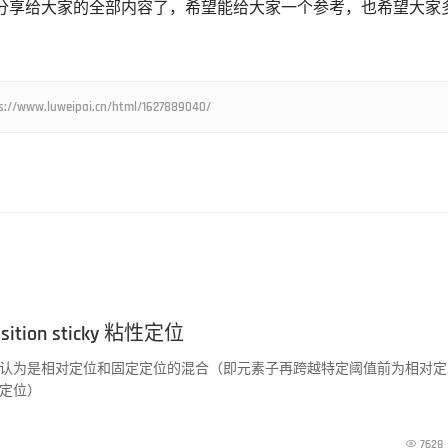
分享给大家的全部内容了，希望能给大家一个参考，也希望大家
weipai.cn/html/1627889040/
tion sticky 粘性定位
认为是相对定位和固定定位的混合（即元素子再跨越特定阈值前为相对定
定位）

7628