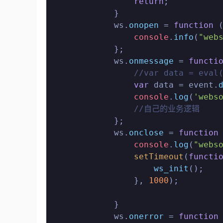
return
;

            }

            ws.
onopen
 = 
function
 
console
.
info
(
"we
            };

            ws.
onmessage
 = 
functi
//var data = eval
var
 data = event.
console
.
log
(
'webs
//自己的业务逻辑
            };

            ws.
onclose
 = 
function
console
.
log
(
"web
setTimeout
(
functi
ws_init
();

                }, 
1000
);

            }

            ws.
onerror
 = 
function