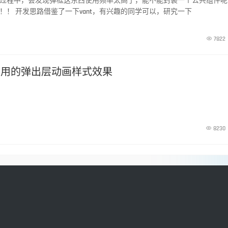
过程中，会发现弹框这东西使用频率太高了，能不能封装一个公共组件呢
！！ 开发思路借鉴了一下vant，有兴趣的同学可以，研究一下

7822
常用的弹出层动画样式效果

8230