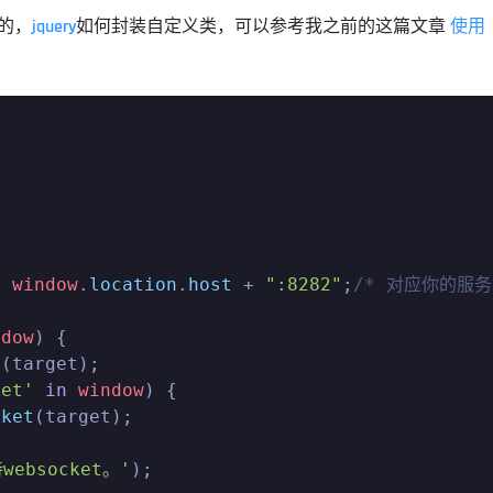
的，
jquery
如何封装自定义类，可以参考我之前的这篇文章 
使用




+ 
window
.
location
.
host
 + 
":8282"
;
/* 对应你的服务
ndow
) {

t
(target);

ket'
in
window
) {

cket
(target);

ebsocket。'
);
