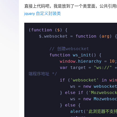
直接上代码吧，我是放到了一个类里面，公共引用
jquery 自定义封装类
(
function
 (
$
) {

    $.websocket = 
function
 (
arg
) {
// 创建websocket
function
ws_init
(
) {

window
.
hierarchy
 = 
10
;
var
 target = 
"ws://"
 
端程序地址 */
if
 (
'websocket'
in
wi
                ws = 
new
websocke
            } 
else
if
 (
'Mozwebsoc
                ws = 
new
Mozwebso
            } 
else
 {

alert
(
'此浏览器不支持w