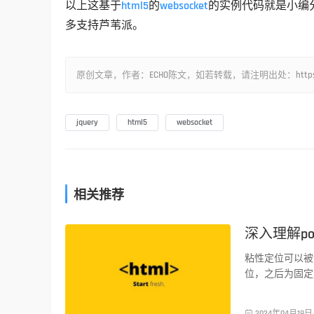
以上这基于
html5
的
websocket
的实例代码就是小编
多支持芦苇派。
原创文章，作者：ECHO陈文，如若转载，请注明出处：https://www.lu
jquery
html5
websocket
相关推荐
深入理解posi
前端技术
粘性定位可以被
位，之后为固定

2024年04月18日