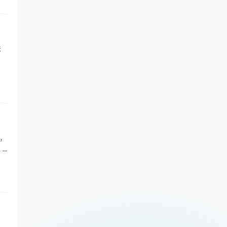
味
，
，