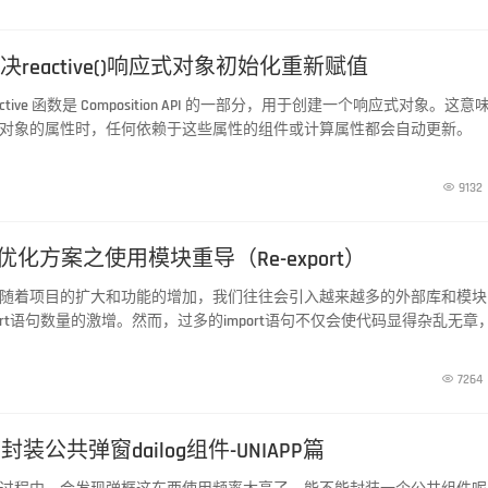
解决reactive()响应式对象初始化重新赋值
reactive 函数是 Composition API 的一部分，用于创建一个响应式对象。这意
对象的属性时，任何依赖于这些属性的组件或计算属性都会自动更新。

9132
rt优化方案之使用模块重导（Re-export）
随着项目的扩大和功能的增加，我们往往会引入越来越多的外部库和模块
ort语句数量的激增。然而，过多的import语句不仅会使代码显得杂乱无章
潜在的问题，如未使用的导入、导入顺序混乱等。

7264
装公共弹窗dailog组件-UNIAPP篇