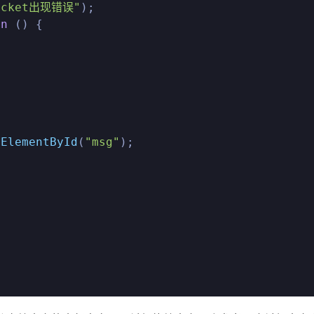
ocket出现错误"
);

on
 (
) {

tElementById
(
"msg"
);
