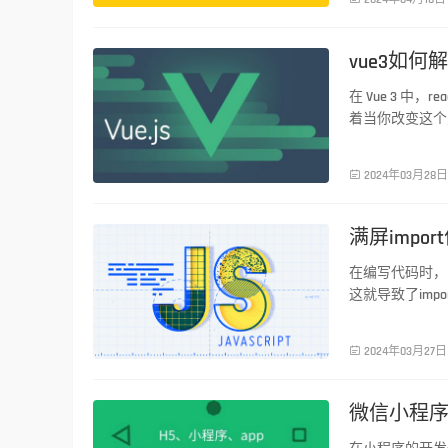
vue3如何
前端技术
在 Vue 3 中，
着当你改变这个

2024年03月28日
满屏impo
前端技术
在编写代码时，
这就导致了imp
还可能隐藏一些

2024年03月27日
微信小程序封
前端技术