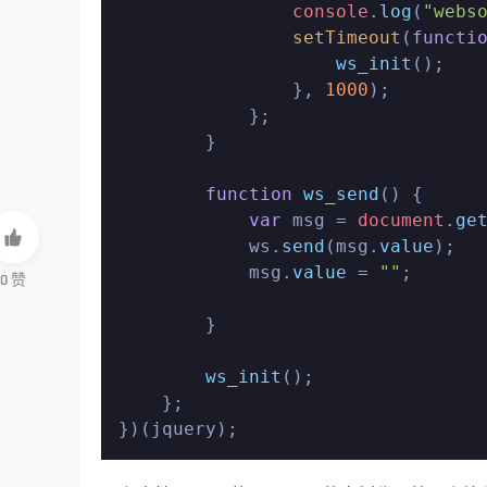
console
.
log
(
"webs
setTimeout
(
functi
ws_init
();

                }, 
1000
);

            };

        }

function
ws_send
(
) {

var
 msg = 
document
.
ge

            ws.
send
(msg.
value
);

            msg.
value
 = 
""
;

0
赞
        }

ws_init
();

    };
