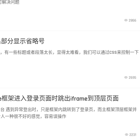
即可解决问题

2866
出部分显示省略号
页时，有一些标题或者段落太长，显得太难看，我们可以通过CSS来控制一下

2695
ame框架进入登录页面时跳出iframe到顶层页面
 开发后台 遇到异常登出时，只是框架内跳转到了登录页，而主框架顶层框架并
给人一种很不好的感觉，容易误操作

2231