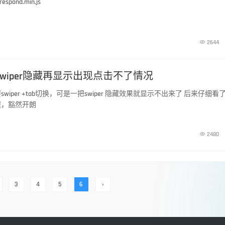
espond.min.js

2644
r swiper隐藏再显示出现点击不了情况
iper +tab切换，可是一把swiper 隐藏效果就显示不出来了 后来仔细看
程，豁然开朗

2480
3
4
5
6
›