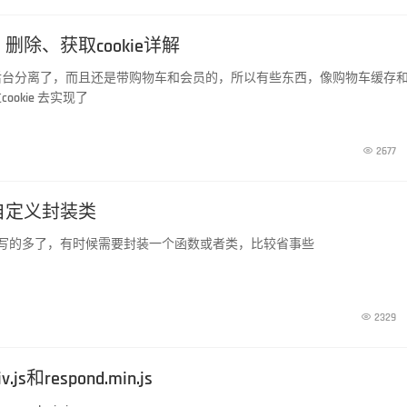
置、删除、获取cookie详解
后台分离了，而且还是带购物车和会员的，所以有些东西，像购物车缓存
okie 去实现了

2677
y 自定义封装类
y效果写的多了，有时候需要封装一个函数或者类，比较省事些

2329
.js和respond.min.js