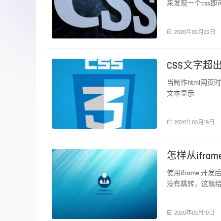
来发现一个css
前端技术

2020年03月23日
CSS文字超
当制作html网
文本显示
前端技术

2020年03月19日
怎样从ifr
使用iframe
没有跳转，这就
前端技术

2020年03月10日