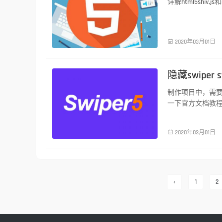
详解html5shiv.js和r
前端技术

2020年03月01日
隐藏swipe
制作项目中，需要sw
一下官方文档教
前端技术

2020年03月01日
‹
1
2